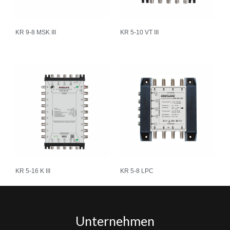
KR 9-8 MSK III
KR 5-10 VT III
KR 5-16 K III
KR 5-8 LPC
Unternehmen