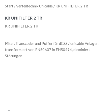
Start
/
Verteiltechnik Unicable
/ KR UNIFILTER 2 TR
KR UNIFILTER 2 TR
KR UNIFILTER 2 TR
Filter, Transcoder und Puffer für dCSS / unicable Anlagen,
transformiert von EN50607 in EN50494, eleminiert
Störungen