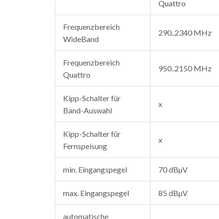
Quattro
Frequenzbereich
290..2340 MHz
WideBand
Frequenzbereich
950..2150 MHz
Quattro
Kipp-Schalter für
x
Band-Auswahl
Kipp-Schalter für
x
Fernspeisung
min. Eingangspegel
70 dBµV
max. Eingangspegel
85 dBµV
automatische