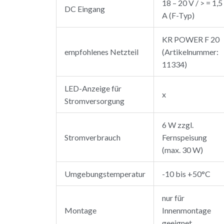
18 – 20 V / > = 1,5
DC Eingang
A (F-Typ)
KR POWER F 20
empfohlenes Netzteil
(Artikelnummer:
11334)
LED-Anzeige für
x
Stromversorgung
6 W zzgl.
Stromverbrauch
Fernspeisung
(max. 30 W)
Umgebungstemperatur
-10 bis +50°C
nur für
Montage
Innenmontage
geeignet