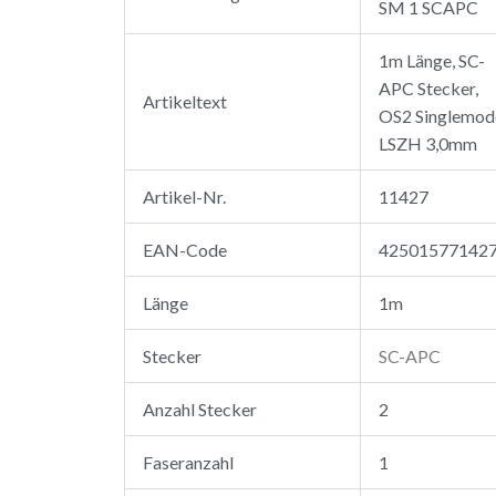
SM 1 SCAPC
1m Länge, SC-
APC Stecker,
Artikeltext
OS2 Singlemod
LSZH 3,0mm
Artikel-Nr.
11427
EAN-Code
42501577142
Länge
1m
Stecker
SC-APC
Anzahl Stecker
2
Faseranzahl
1