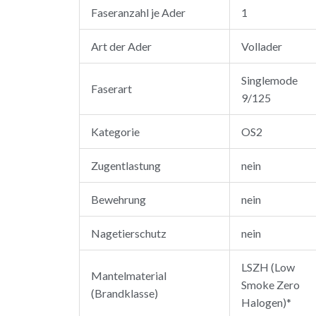
Faseranzahl je Ader
1
Art der Ader
Vollader
Singlemode
Faserart
9/125
Kategorie
OS2
Zugentlastung
nein
Bewehrung
nein
Nagetierschutz
nein
LSZH (Low
Mantelmaterial
Smoke Zero
(Brandklasse)
Halogen)*